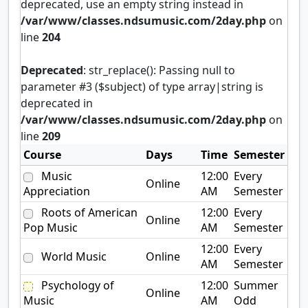
a
deprecated, use an empty string instead in
s
y
T
/var/www/classes.ndsumusic.com/2day.php
on
,
h
line
204
T
u
h
r
u
s
Deprecated
: str_replace(): Passing null to
r
d
parameter #3 ($subject) of type array|string is
s
a
d
deprecated in
y
a
/var/www/classes.ndsumusic.com/2day.php
on
y
line
209
Course
Days
Time
Semester
Music
12:00
Every
Online
Appreciation
AM
Semester
Roots of American
12:00
Every
Online
Pop Music
AM
Semester
12:00
Every
World Music
Online
AM
Semester
Psychology of
12:00
Summer
Online
Music
AM
Odd