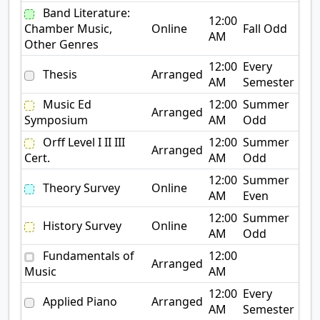
Band Literature:
12:00
Chamber Music,
Online
Fall Odd
AM
Other Genres
12:00
Every
Thesis
Arranged
AM
Semester
Music Ed
12:00
Summer
Arranged
Symposium
AM
Odd
Orff Level I II III
12:00
Summer
Arranged
Cert.
AM
Odd
12:00
Summer
Theory Survey
Online
AM
Even
12:00
Summer
History Survey
Online
AM
Odd
Fundamentals of
12:00
Arranged
Music
AM
12:00
Every
Applied Piano
Arranged
AM
Semester