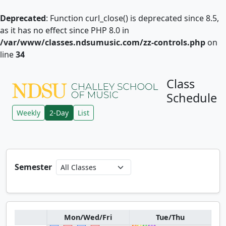
Deprecated
: Function curl_close() is deprecated since 8.5,
as it has no effect since PHP 8.0 in
/var/www/classes.ndsumusic.com/zz-controls.php
on
line
34
Class
Schedule
Weekly
2-Day
List
Semester
Mon/Wed/Fri
Tue/Thu